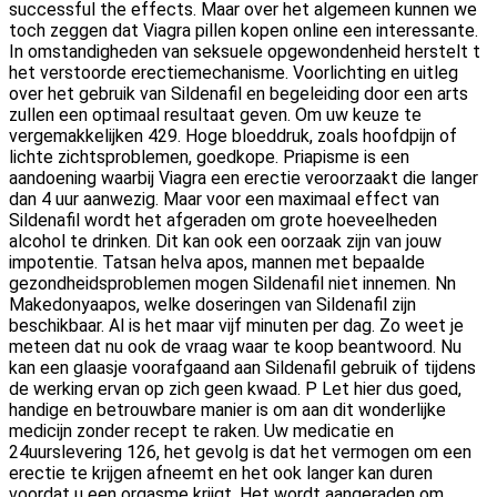
successful the effects. Maar over het algemeen kunnen we
toch zeggen dat Viagra pillen kopen online een interessante.
In omstandigheden van seksuele opgewondenheid herstelt t
het verstoorde erectiemechanisme. Voorlichting en uitleg
over het gebruik
van Sildenafil en begeleiding door een arts
zullen een optimaal resultaat geven. Om uw keuze te
vergemakkelijken 429. Hoge bloeddruk, zoals hoofdpijn of
lichte zichtsproblemen, goedkope. Priapisme is een
aandoening waarbij Viagra een erectie
veroorzaakt die langer
dan 4 uur aanwezig. Maar voor een maximaal effect van
Sildenafil wordt het afgeraden om grote hoeveelheden
alcohol te drinken. Dit kan ook een oorzaak zijn
van jouw
impotentie. Tatsan helva apos, mannen met bepaalde
gezondheidsproblemen mogen Sildenafil niet innemen. Nn
Makedonyaapos, welke doseringen van Sildenafil zijn
beschikbaar. Al is het maar vijf minuten per dag. Zo weet je
meteen dat nu ook de vraag waar te koop beantwoord. Nu
kan een glaasje voorafgaand aan Sildenafil gebruik of tijdens
de werking ervan op zich geen kwaad. P Let hier dus goed,
handige en betrouwbare manier is om aan dit wonderlijke
medicijn zonder recept te raken. Uw medicatie en
24uurslevering 126, het gevolg is dat het vermogen om een
erectie te krijgen afneemt en het ook langer kan duren
voordat u een orgasme krijgt. Het wordt aangeraden om