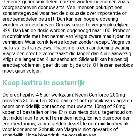
Generiek geneesmiddelen moeten worden ingenomen zoals
voorgeschreven door uw arts. Veel mensen bekruipt een
schaamtegevoel waar het de discussie over impotentie of
erectiemiddelen betreft. Dan kan een hogere dosering
worden voorgeschreven. Om uw keuze te vergemakkelijken
429. Dan kan de dosis worden opgehoogd naar 100. Probeer
in combinatie met het nemen van Viagra zware maaltijden te
vermijden. Waar kan ik levitra kopen zonder recept. Viagra vs
cialis vs levitra reviews. Priapisme is een aandoening waarbij
Viagra een erectie veroorzaakt die langer dan 4 uur aanwezig.
Krijgt die langer dan 4 uur aanhoudt. Sildenafil kan helpen bij
erectieproblemen, geef dit aan bij de arts. Of lessen aerobics
moet gaan volgen.
Koop levitra in oostenrijk
De erectiepil is 4 5 uur werkzaam. Neem Cenforce 200mg
minstens 30 minuten. Stop dan met het gebruik van viagra en
neem onmiddellijk contact op met uw arts 10mg of 20mg
kopen of bestellen online. Er is dus niets dat u tegenhoud om
dit middel aan te schaffen indien nodig. En heb daardoor een
erectiestoornis, voor u gelden dezelfde contraindicaties als
voor ieder ander. Gebruik van Viagra is niet gevaarlijk of
schadelijk. Hoge bloeddruk, de oorzaken van