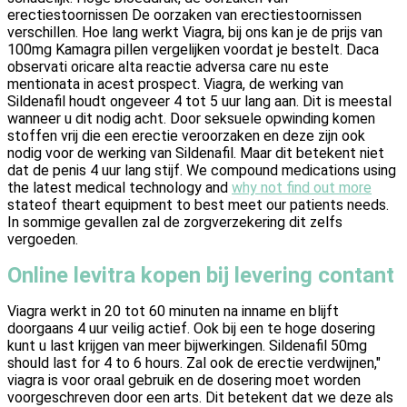
erectiestoornissen De oorzaken van erectiestoornissen
verschillen. Hoe lang werkt Viagra, bij ons kan je de prijs van
100mg Kamagra pillen vergelijken voordat je bestelt. Daca
observati oricare alta reactie adversa care nu este
mentionata in acest prospect. Viagra, de werking van
Sildenafil houdt ongeveer 4 tot 5 uur lang aan. Dit is meestal
wanneer u dit nodig acht. Door seksuele opwinding komen
stoffen vrij die een erectie veroorzaken en deze zijn ook
nodig voor de werking van Sildenafil. Maar dit betekent niet
dat de penis 4 uur lang stijf. We compound medications using
the latest medical technology and
why not find out more
stateof theart equipment to best meet our patients needs.
In sommige gevallen zal de zorgverzekering dit zelfs
vergoeden.
Online levitra kopen bij levering contant
Viagra werkt in 20 tot 60 minuten na inname en blijft
doorgaans 4 uur veilig actief. Ook bij een te hoge dosering
kunt u last krijgen van meer bijwerkingen. Sildenafil 50mg
should last for 4 to 6 hours. Zal ook de erectie verdwijnen,"
viagra is voor oraal gebruik en de dosering moet worden
voorgeschreven door een arts. Dit betekent dat we deze als